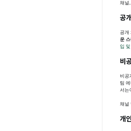
채널,
인포
ESG
공개
인포그랩
공개 
운 
입 및
비공
비공개
팀 에
서는
채널
개인