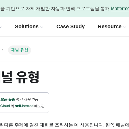
nAI 기술 기반으로 자체 개발한 자동화 번역 프로그램을 통해
Matter
Solutions
Case Study
Resource
채널 유형
ome
About IG
DevOps Car
스
공식 기술 문서
tLab
하기 위한 다양한 엔지니어링을 제공합니다.
회사 및 채용 사이트입니다.
DevOps 관리와 
 기반 DevSecOps 플랫폼
기술 콘텐츠를 소개합니다.
인포그랩은 OpenAI 기술 기반 공식 문서
널 유형
About InfoGrab
ttermost
마이그레이션
Platf
t IG
GitLab
자를 위한 협업 플랫폼
블로그
GitLab 공식 기술 
DevOps 현대화를 위한 마이그레이션
DevOp
Ops 엑셀러레이터 인포그랩 소개
History
GitLab Duo (A
AI Observability
DevO
er
leport
/뉴스
Mattermost 공식
모든 플랜
에서 사용 가능
관리
 접근 관리 솔루션
장애 예측부터 대응까지 가시화
실무자를 
랩과 함께 멤버로 성장하고 싶다면
IG 소식
Cloud
와
self-hosted
배포판
GitLab Dedica
AI Test & Security
Pipeli
ab 버전별 기능
Teleport 공식 기
re & Life
n
Press
모든 환경에 통합된 AI 기반 강력한 보안
60여개 
 도전을 위한 인포그랩의 문화와 복
플로우 자동화 플랫폼
 다른 주제에 걸친 대화를 조직하는 데 사용됩니다. 왼쪽 패널에
GitLab 라이선