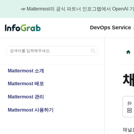
📣 Mattermost의 공식 파트너 인포그랩에서 Ope
DevOps Service
AI DevSecOps Engineering
Company H
기술 리소
Gi
AI기반의 DevSecOps 도구셋 구축과 DevOps로 변화
인포그랩에 대한 
AI
인포그랩의 다양한 
Mattermost 소개
채
Ma
AI DevOps 플랫폼 엔지니어링
Abou
Mattermost 배포
개발
기술 
AI와 DevSecOps 구축으로 만드는 강력한 변화
Dev
Mattermost 관리
통합 인증 및 권한 관리
Care
Te
릴리즈
안전하고 효율적인 제어를 위한 통합과 인증, 권한 
통합
인포그
Mattermost 사용하기
자동화 CI/CD 파이프라인
GitL
Cultu
n8
보안이 완전 통합된 고속 자동화 파이프라인
성장과
워크
채널은
지